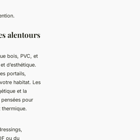
ention.
es alentours
que bois, PVC, et
et d’esthétique.
es portails,
votre habitat. Les
étique et la
t pensées pour
t thermique.
dressings,
MDF ou du