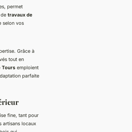
es, permet
t de
travaux de
e selon vos
pertise. Grâce à
vés tout en
e Tours
emploient
daptation parfaite
érieur
se fine, tant pour
s artisans locaux
bois qui