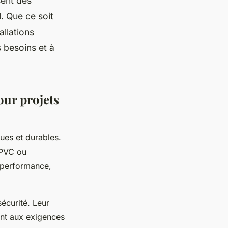
sent des
l. Que ce soit
allations
 besoins et à
our projets
ues et durables.
 PVC ou
t performance,
écurité. Leur
ant aux exigences