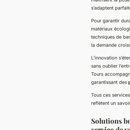
s’adaptent parfai
Pour garantir durab
matériaux écologi
techniques de bard
la demande croiss
L’innovation s’éte
sans oublier l’ent
Tours accompagnen
garantissant des
Tous ces services
reflètent un savoi
Solutions bo
service de v