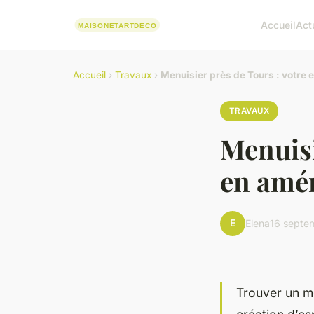
Accueil
Act
Accueil
›
Travaux
›
Menuisier près de Tours : votre
TRAVAUX
Menuisi
en amé
E
Elena
16 septe
Trouver un me