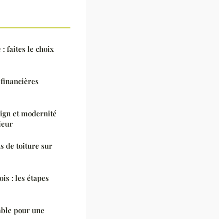
: faites le choix
 financières
sign et modernité
ieur
s de toiture sur
is : les étapes
able pour une