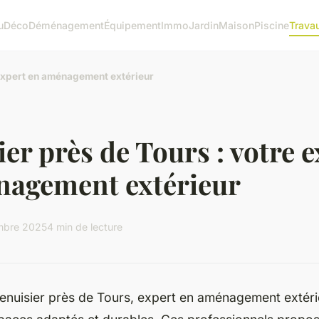
u
Déco
Déménagement
Équipement
Immo
Jardin
Maison
Piscine
Trava
 expert en aménagement extérieur
er près de Tours : votre e
nagement extérieur
mbre 2025
4 min de lecture
nuisier près de Tours, expert en aménagement extérieur