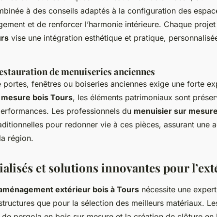
binée à des conseils adaptés à la configuration des espac
ngement et de renforcer l’harmonie intérieure. Chaque proje
urs
vise une intégration esthétique et pratique, personnalisé
estauration de menuiseries anciennes
e portes, fenêtres ou boiseries anciennes exige une forte ex
r mesure bois Tours
, les éléments patrimoniaux sont préser
 performances. Les professionnels du
menuisier sur mesur
aditionnelles pour redonner vie à ces pièces, assurant une a
la région.
ialisés et solutions innovantes pour l’ext
 aménagement extérieur bois à Tours
nécessite une experti
structures que pour la sélection des meilleurs matériaux. Le
 de pergola en bois sur mesure et la création de clôture en 