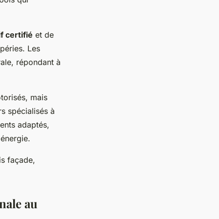
 certifié
et de
péries. Les
rale, répondant à
otorisés, mais
rs spécialisés à
ments adaptés,
énergie.
is façade,
anale au