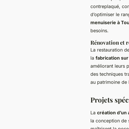
contreplaqué, com
d’optimiser le ra
menuiserie à To
besoins.
Rénovation et r
La restauration d
la
fabrication su
améliorant leurs
des techniques tr
au patrimoine de 
Projets spéc
La
création d’un
la conception de 
maîtrisent la pose