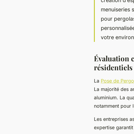
création d’e
menuiseries su
pour pergolas,
personnalisée
votre enviro
Évaluation 
résidentiels
La
Pose de Pergo
La majorité des a
aluminium. La qua
notamment pour le
Les entreprises a
expertise garanti