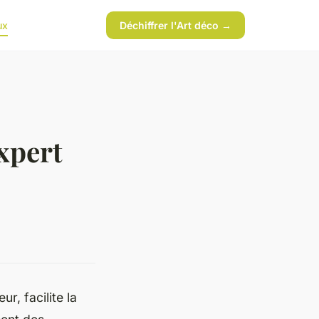
ux
Déchiffrer l'Art déco →
xpert
, facilite la