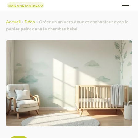
Accueil
›
Déco
›
Créer un univers doux et enchanteur avec le
papier peint dans la chambre bébé