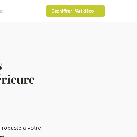
ux
Déchiffrer l'Art déco →
s
érieure
t robuste à votre