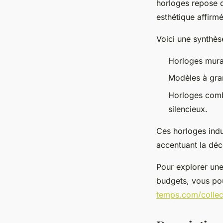
horloges repose d
esthétique affirm
Voici une synthè
Horloges murale
Modèles à grand
Horloges combi
silencieux.
Ces horloges indu
accentuant la déc
Pour explorer une
budgets, vous pou
temps.com/collect