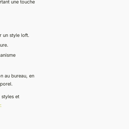
rtant une touche
 un style loft.
ture.
canisme
on au bureau, en
porel.
styles et
-