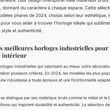
térieure. Leur design intemporel mêle matériaux bruts 
é, donnant du caractère à chaque espace. Cette sélect
odèles phares de 2024, choisis selon leur esthétique, le
é, pour vous aider à trouver l’horloge idéale qui sublime
 style et authenticité.
s meilleures horloges industrielles pour
 intérieur
orloges industrielles qui valorisent au mieux votre décoration 
idérer plusieurs critères. En 2024, les modèles les plus pop
une robustesse à toute épreuve et une fonctionnalité adapt
l se distingue par ses matériaux bruts comme le métal et le 
itions qui inspirent durabilité et authenticité. La sélection d