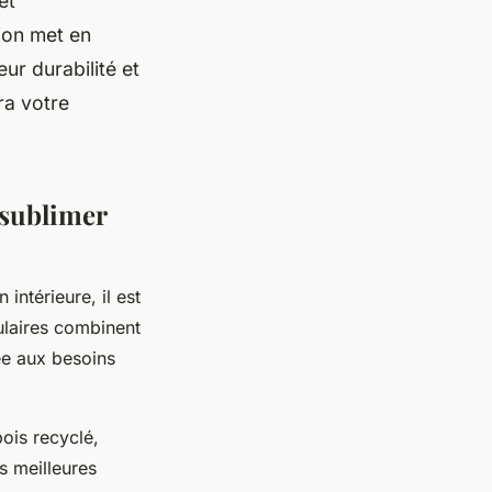
et
ion met en
ur durabilité et
ra votre
 sublimer
intérieure, il est
ulaires combinent
ée aux besoins
bois recyclé,
es meilleures