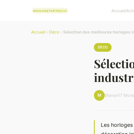
Accueil
Act
Accueil
›
Déco
›
Sélection des meilleures horloges i
DÉCO
Sélecti
industr
M
Manon
17 févr
Les horloges 