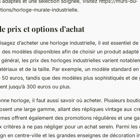
adaptés et une sélection soignée, visitez https://murs-du-
ions/horloge-murale-industrielle.
e prix et options d’achat
agez d’acheter une horloge industrielle, il est essentiel de 
x des modèles disponibles afin de choisir un produit adapté
 général, les prix des horloges industrielles varient notable
tériaux et de la taille. Par exemple, un modèle standard en
 50 euros, tandis que des modèles plus sophistiqués et de g
ment jusqu’à 300 euros ou plus.
nne horloge, il faut aussi savoir où acheter. Plusieurs bouti
osent une large gamme, allant des répliques vintage aux c
rmes offrent également des promotions régulières et une ga
x critères à ne pas négliger pour un achat serein. Parmi les 
gn en centre-ville et les grandes enseignes de décoration in