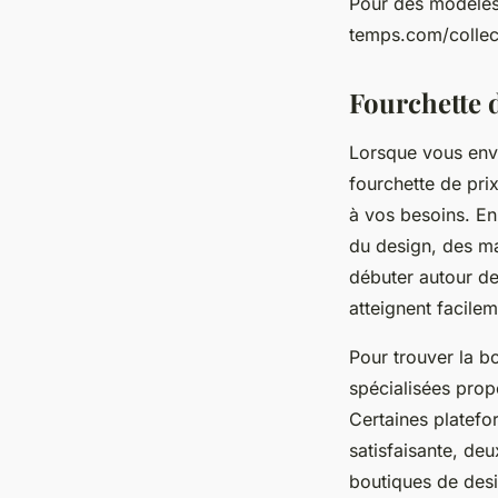
Pour des modèles 
temps.com/collect
Fourchette d
Lorsque vous envis
fourchette de pri
à vos besoins. En
du design, des ma
débuter autour de
atteignent facile
Pour trouver la bo
spécialisées prop
Certaines platefo
satisfaisante, deu
boutiques de desi