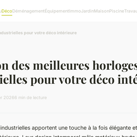
u
Déco
Déménagement
Équipement
Immo
Jardin
Maison
Piscine
Trava
ndustrielles pour votre déco intérieure
on des meilleures horloge
ielles pour votre déco int
ier 2026
6 min de lecture
industrielles apportent une touche à la fois élégante e