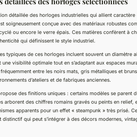
 détaillées des horloges sélectionnées
ion détaillée des horloges industrielles qui allient caractère 
st soigneusement conçue avec des matériaux robustes co
ecyclé ou encore le verre épais. Ces matières confèrent à 
henticité qui définissent le style industriel.
ues typiques de ces horloges incluent souvent un diamètre a
 une visibilité optimale tout en s’adaptant aux espaces mur
t fréquemment entre les noirs mats, gris métalliques et brun
ironnements d’ateliers et de fabriques anciennes.
opose des finitions uniques : certains modèles se parent d
s arborent des chiffres romains gravés ou peints en relief, e
smes apparents pour un effet « steampunk » très prisé. Ces
t distinctif qui peut s’intégrer à des décors modernes, vint