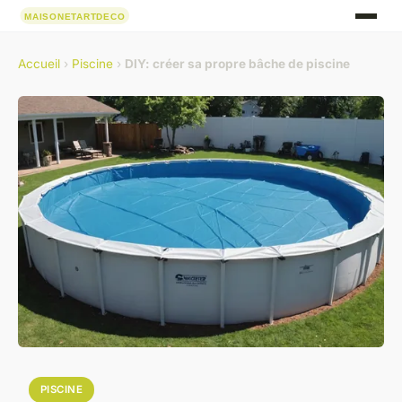
Accueil
›
Piscine
›
DIY: créer sa propre bâche de piscine
PISCINE