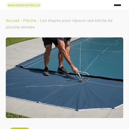
Accueil
›
Piscine
›
Les étapes pour réparer une bâche de
piscine abimée